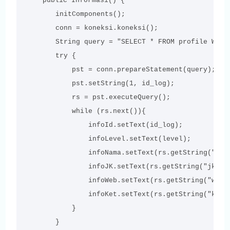
    public Informasi() {

        initComponents();

        conn = koneksi.koneksi();

        String query = "SELECT * FROM profile WHERE
        try {

            pst = conn.prepareStatement(query);

            pst.setString(1, id_log);

            rs = pst.executeQuery();

            while (rs.next()){

                infoId.setText(id_log);

                infoLevel.setText(level);

                infoNama.setText(rs.getString("nama
                infoJK.setText(rs.getString("jk"));
                infoWeb.setText(rs.getString("web")
                infoKet.setText(rs.getString("keter
            }

        }
