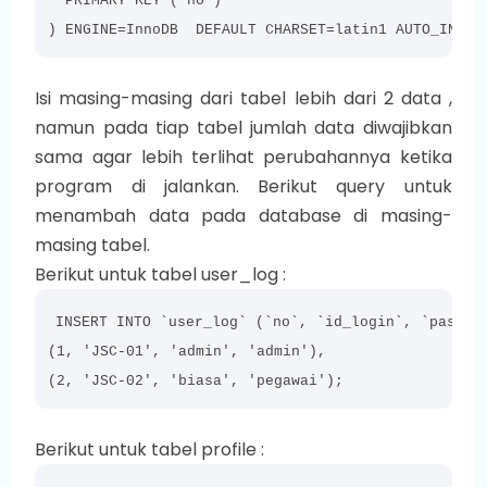
  PRIMARY KEY (`no`)

) ENGINE=InnoDB  DEFAULT CHARSET=latin1 AUTO_INCRE
Isi masing-masing dari tabel lebih dari 2 data ,
namun pada tiap tabel jumlah data diwajibkan
sama agar lebih terlihat perubahannya ketika
program di jalankan. Berikut query untuk
menambah data pada database di masing-
masing tabel.
Berikut untuk tabel user_log :
INSERT INTO `user_log` (`no`, `id_login`, `passwor
(1, 'JSC-01', 'admin', 'admin'),

(2, 'JSC-02', 'biasa', 'pegawai');
Berikut untuk tabel profile :