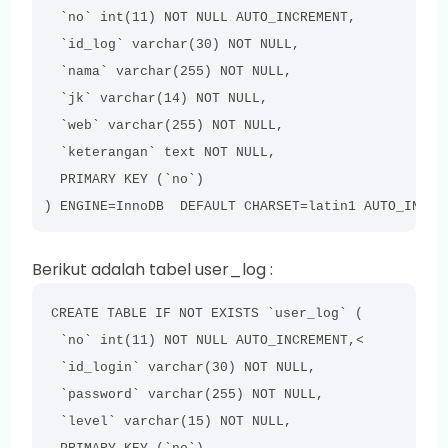
  `no` int(11) NOT NULL AUTO_INCREMENT,

  `id_log` varchar(30) NOT NULL,

  `nama` varchar(255) NOT NULL,

  `jk` varchar(14) NOT NULL,

  `web` varchar(255) NOT NULL,

  `keterangan` text NOT NULL,

  PRIMARY KEY (`no`)

) ENGINE=InnoDB  DEFAULT CHARSET=latin1 AUTO_INCRE
Berikut adalah tabel user_log :
CREATE TABLE IF NOT EXISTS `user_log` (

  `no` int(11) NOT NULL AUTO_INCREMENT,<

  `id_login` varchar(30) NOT NULL,

  `password` varchar(255) NOT NULL,

  `level` varchar(15) NOT NULL,
