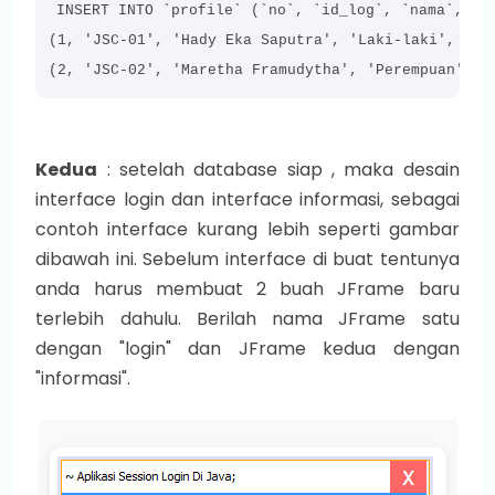
INSERT INTO `profile` (`no`, `id_log`, `nama`, `jk
(1, 'JSC-01', 'Hady Eka Saputra', 'Laki-laki', 'ja
(2, 'JSC-02', 'Maretha Framudytha', 'Perempuan', '
Kedua
: setelah database siap , maka desain
interface login dan interface informasi, sebagai
contoh interface kurang lebih seperti gambar
dibawah ini. Sebelum interface di buat tentunya
anda harus membuat 2 buah JFrame baru
terlebih dahulu. Berilah nama JFrame satu
dengan "login" dan JFrame kedua dengan
"informasi".