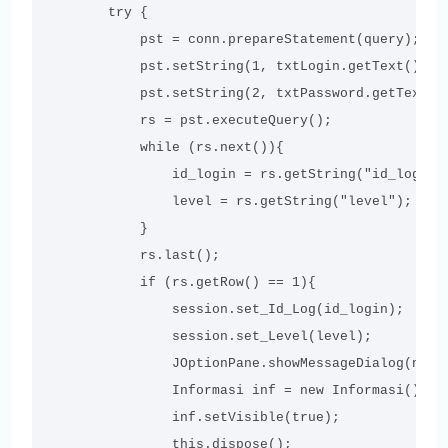
        try {

            pst = conn.prepareStatement(query);

            pst.setString(1, txtLogin.getText());

            pst.setString(2, txtPassword.getText())
            rs = pst.executeQuery();

            while (rs.next()){

                id_login = rs.getString("id_login")
                level = rs.getString("level");

            }

            rs.last();

            if (rs.getRow() == 1){

                session.set_Id_Log(id_login);

                session.set_Level(level);

                JOptionPane.showMessageDialog(null
                Informasi inf = new Informasi();

                inf.setVisible(true);

                this.dispose();
