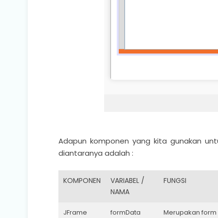
Adapun komponen yang kita gunakan untu
diantaranya adalah :
KOMPONEN
VARIABEL /
FUNGSI
NAMA
JFrame
formData
Merupakan form u