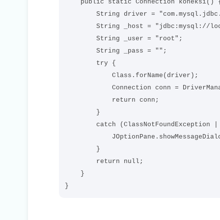
    public static Connection koneksi() {
        String driver = "com.mysql.jdbc.
        String _host = "jdbc:mysql://loc
        String _user = "root";

        String _pass = "";       

        try {

            Class.forName(driver);

            Connection conn = DriverMana
            return conn;

        }

        catch (ClassNotFoundException | 
            JOptionPane.showMessageDialo
        } 

        return null;

    }
