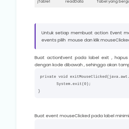
jTable1
readData
Tabel yang berg
Untuk setiap membuat action Event mou
events pilih mouse dan klik mouseClicke
Buat actionEvent pada label exit , hapu
dengan kode dibawah , sehingga akan tampil 
private void exitMouseClicked(java.awt.
        System.exit(0);

Buat event mouseClicked pada label minimi