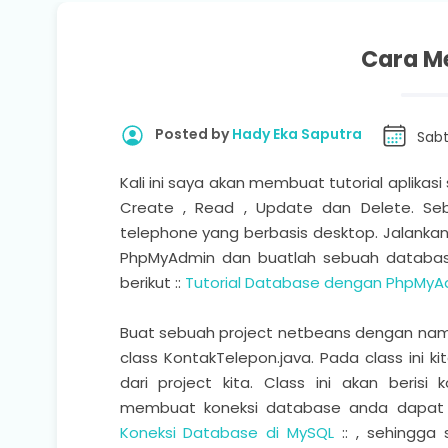
Cara M
Posted by
Hady Eka Saputra
Sabt
Kali ini saya akan membuat tutorial aplik
Create , Read , Update dan Delete. Seb
telephone yang berbasis desktop. Jalanka
PhpMyAdmin dan buatlah sebuah database
berikut ::
Tutorial Database dengan PhpMyA
Buat sebuah project netbeans dengan nam
class KontakTelepon.java. Pada class ini k
dari project kita. Class ini akan beris
membuat koneksi database anda dapat 
Koneksi Database di MySQL
:: , sehingga 