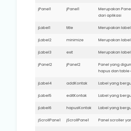
jPanel1
jPanel1
Merupakan Panel 
dari aplikasi
jLabel1
title
Merupakan label
jLabel2
minimize
Merupakan label
jLabel3
exit
Merupakan label u
jPanel2
jPanel2
Panel yang digun
hapus dan table
jLabel4
addKontak
Label yang berg
jLabel5
editKontak
Label yang berg
jLabel6
hapusKontak
Label yang berg
jScrollPane1
jScrollPane1
Panel scroller y