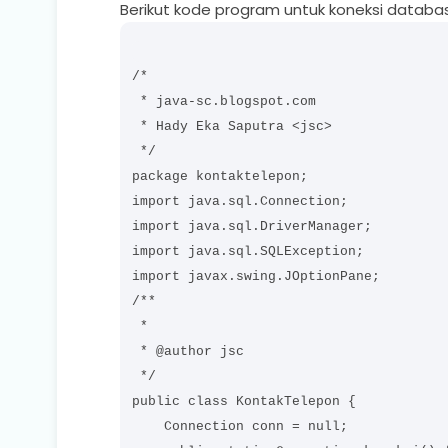
Berikut kode program untuk koneksi databa
/*

 * java-sc.blogspot.com

 * Hady Eka Saputra <jsc>

 */

package kontaktelepon;

import java.sql.Connection;

import java.sql.DriverManager;

import java.sql.SQLException;

import javax.swing.JOptionPane;

/**

 *

 * @author jsc

 */

public class KontakTelepon {

    Connection conn = null;
