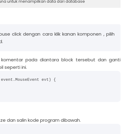
una untuk menampilkan data dari database
se click dengan cara klik kanan komponen , pilih
d.
s komentar pada diantara block tersebut dan ganti
seperti ini.
event.MouseEvent evt) {      

ze dan salin kode program dibawah.