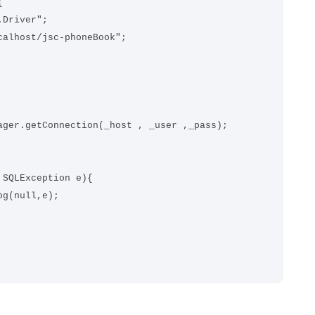


Driver";

alhost/jsc-phoneBook";

ger.getConnection(_host , _user ,_pass);

SQLException e){

g(null,e);
