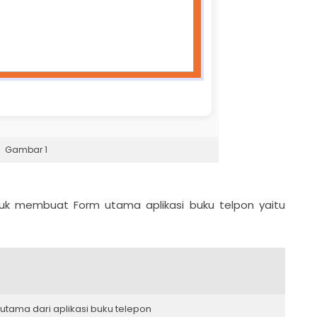
Gambar 1
k membuat Form utama aplikasi buku telpon yaitu
tama dari aplikasi buku telepon