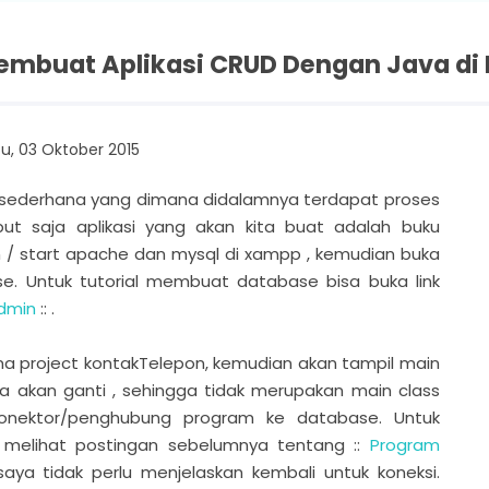
embuat Aplikasi CRUD Dengan Java di
u, 03 Oktober 2015
asi sederhana yang dimana didalamnya terdapat proses
ut saja aplikasi yang akan kita buat adalah buku
n / start apache dan mysql di xampp , kemudian buka
. Untuk tutorial membuat database bisa buka link
dmin
:: .
a project kontakTelepon, kemudian akan tampil main
ita akan ganti , sehingga tidak merupakan main class
i konektor/penghubung program ke database. Untuk
melihat postingan sebelumnya tentang ::
Program
saya tidak perlu menjelaskan kembali untuk koneksi.