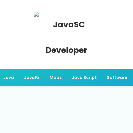
Java
JavaFx
Maps
Java Script
Software